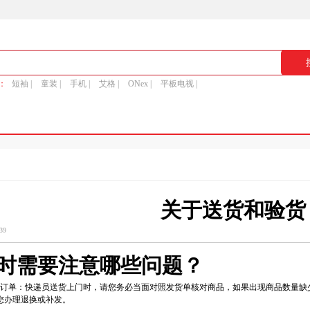
：
短袖 |
童装 |
手机 |
艾格 |
ONex |
平板电视 |
关于送货和验货
39
时需要注意哪些问题？
款订单：快递员送货上门时，请您务必当面对照发货单核对商品，如果出现商品数量缺
您办理退换或补发。