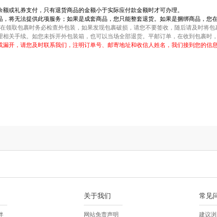
余额或礼券支付，只有退货商品的金额小于实际应付款金额时才可办理。
品，将无法提供此项服务；如果是成套商品，您只能整套退货。如果是捆绑商品，您
您在领取包裹时务必检查外包装，如果发现包裹破损，请您不要签收，随后请及时将包
理相关手续。如您未拆开外包装箱，也可以当场全部退货。平邮订单，在收到包裹时
或漏开，请您及时联系我们，注明订单号、邮寄地址和收信人姓名，我们接到您的信
关于我们
常见
伴
网站免责声明
建议浏