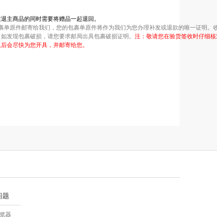
在退主商品的同时需要将赠品一起退回。
裹单原件邮寄给我们，您的包裹单原件将作为我们为您办理补发或退款的唯一证明。
，如发现包裹破损，请您要求邮局出具包裹破损证明。
注：敬请您在验货签收时仔细核
息后会尽快为您开具，并邮寄给您。
问题
览器